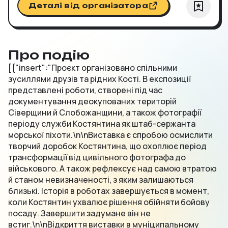
Деталі від організатора
Про подію
[{"insert":"Проєкт організовано спільними
зусиллями друзів та рідних Кості. В експозиції
представлені роботи, створені під час
документування деокупованих територій
Сіверщини й Слобожанщини, а також фотографії
періоду служби Костянтина як штаб-сержанта
морської піхоти.\n\nВиставка є спробою осмислити
творчий доробок Костянтина, що охоплює період
трансформації від цивільного фотографа до
військового. А також рефлексує над самою втратою
й станом невизначеності, з яким залишаються
близькі. Історія в роботах завершується в момент,
коли Костянтин ухвалює рішення обійняти бойову
посаду. Завершити задумане він не
встиг.\n\nВідкриття виставки в муніципальному