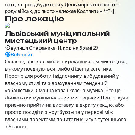
артцентрі відбудеться у День морської піхоти —
роду військ, до якого належав Костянтин.\n"}]
Про локацію
Львівський муніципальний
мистецький центр
вулиця Стефаника, 11, код на брамі 27
Веб-сайт
Сучасне, але зрозуміле широким масам мистецтво,
в якому поєднуються глибокі ідеї та естетика.
Простір для роботи і відпочинку, вибудований у
власному стилі та з врахуванням тенденцій
урбаністики. Смачна кава і класна музика. Все це --
Львівський муніципальний мистецький Центр, куди
приємно прийти на виставку, відкриту лекцію, або
просто посидіти з ноутбуком та у перерві між
власними проектами почитати книгу з тутешнього
зібрання.