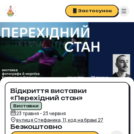
Застосунок
Львів
Афіша
Про нас
Співпраця
Увійти
Відкриття виставки
«Перехідний стан»
Виставки
23 травня - 23 червня
вулиця Стефаника, 11, код на брамі 27
Безкоштовно