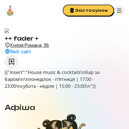
Застосунок
Львів
Афіша
Про нас
++ fader +
Співпраця
Князя Романа, 36
Увійти
Веб-сайт
[{"insert":"House music & cocktails\nбар за
баром\n\nпонеділок - п‘ятниця | 17:00 -
23:00\nсубота - неділя | 15:00 - 23:00\n"}]
Афіша