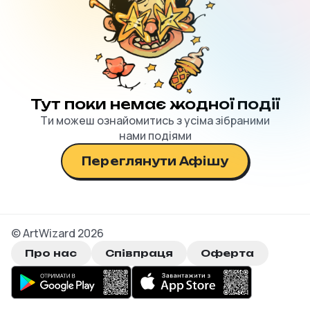
Тут поки немає жодної події
Ти можеш ознайомитись з усіма зібраними
нами подіями
Переглянути Афішу
© ArtWizard
2026
Про нас
Співпраця
Оферта